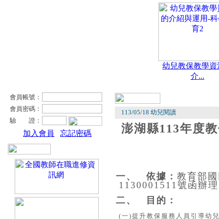
幼兒教保教學資
介...
會員帳號：
會員密碼：
113/05/18 幼兒閱讀
驗 證：
澎湖縣
113
年度教
加入會員
忘記密碼
一、
依據：
教育部國
1130001511
號函辦理
二、
目的：
(
一
)
提升教保服務人員引導幼