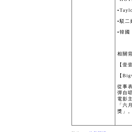
•
Tayl
•駁二
•韓國
相關
【壹
【
Big
從事
彈自
電影
「六
獎」