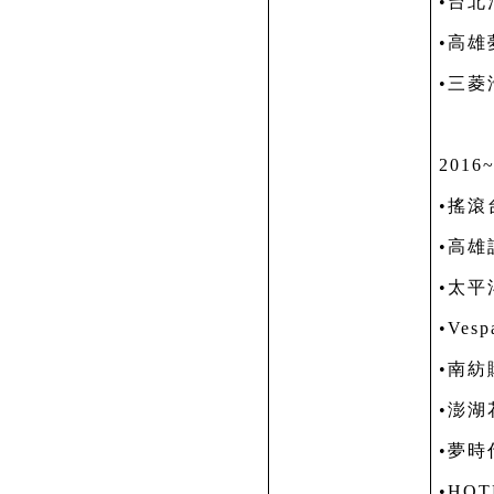
•台
•高
•三
2016
•搖滾
•高
•太
•
Vesp
•南
•澎湖
•夢
•
HOT