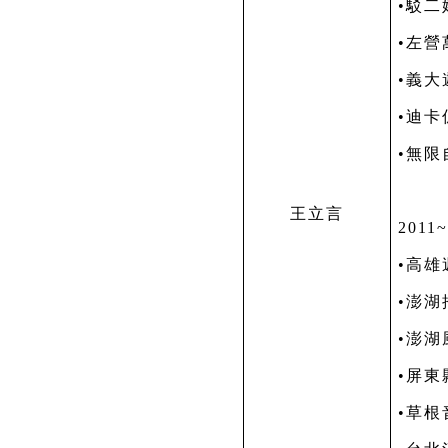
•駁二
•左營
•義大
•迪
•無
王立言
2011
•高雄
•澎
•澎湖
•屏
•草根