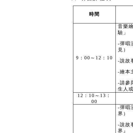
時間
音樂
驗」
-
彈唱
見）
9
：
00
～
12
：
10
-
說故
-
繪本
-
請參
生人
12
：
10
～
13
：
00
-
彈唱
界）
-
說故
界』