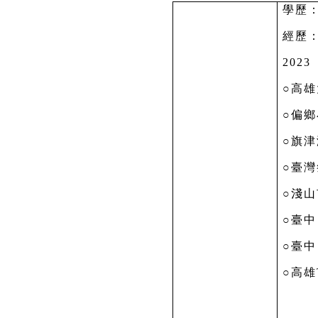
學歷
經歷
2023
○高
○偏
鄉
○旗
○臺灣
○淺
○臺中
○臺中
○高雄