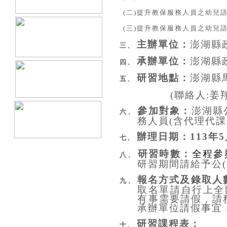
(
二
)
提升教保服務人員之幼兒
(
三
)
提升教保服務人員之幼兒
主辦單位：
澎湖縣
三、
承辦單位：
澎湖縣
四、
研習地點：
澎湖縣
五、
(
聯絡人
:
姜
參加對象：
澎湖縣
六、
務人員
(
含代理代課
辦理日期：
113
年
5
七、
研習時數：
全程參
八、
研習期間請給予公
(
報名方式及錄取人
九、
取名單請自行上全
有事需要請假，請
承辦單位請假事宜
研習課程表：
十、